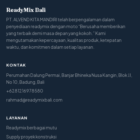
ReadyMix Bali
PT. ALVEND KITA MANDIRI telah berpengalaman dalam
penyediaan readymix dengan moto “Berusaha memberikan
yang terbaik demi masa depan yang kokoh.” Kami
mengutamakan kepercayaan, kualitas produk, ketepatan
waktu, dan komitmen dalam setiap layanan.
KONTAK
Perumahan Dalung Permai, Banjar Bhineka Nusa Kangin, Blok JJ,
No 10, Badung, Bali
+6281216978580
rahmad@readymixbali.com
LAYANAN
Readymix berbagai mutu
Supply proyek konstruksi