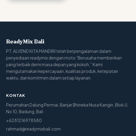
ReadyMix Bali
PT. ALVEND KITA MANDIRI telah berpengalaman dalam
penyediaan readymix dengan moto “Berusaha memberikan
yang terbaik demi masa depan yang kokoh.” Kami
mengutamakan kepercayaan, kualitas produk, ketepatan
waktu, dan komitmen dalam setiap layanan.
KONTAK
Perumahan Dalung Permai, Banjar Bhineka Nusa Kangin, Blok JJ,
No 10, Badung, Bali
+6281216978580
rahmad@readymixbali.com